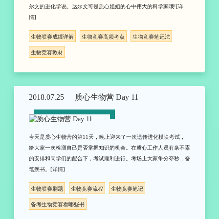
尔文的进化学说。达尔文可是质心姐姐的心中伟大的科学家哦![详
情]
生物联赛成绩详解
生物竞赛高频考点
生物竞赛笔记法
生物竞赛教材
2018.07.25
质心生物营 Day 11
今天是质心生物营的第11天，晚上迎来了一次遗传进化模块考试，
给大家一次检测自己是否掌握知识的机会。在质心工作人员有条不紊
的安排和同学们的配合下，考试顺利进行。考场上大家争分夺秒，奋
笔疾书。[详情]
生物联赛刷题
生物竞赛流程
生物竞赛笔记
备考生物竞赛看哪些书