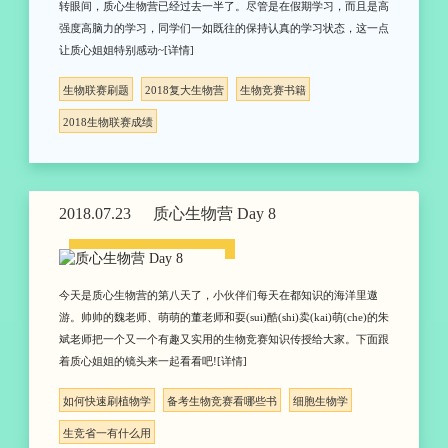
转眼间，质心生物营已经过去一半了。尽管是在假期学习，而且是高
强度高脑力的学习，同学们一如既往的保持认真的学习状态，这一点
让质心姐姐特别感动~[详情]
生物联赛刷题
2018复大生物营
生物竞赛书籍
2018生物联赛成绩
2018.07.23
质心生物营 Day 8
今天是质心生物营的第八天了，小伙伴们每天在都知识的海洋里遨
游。帅帅的魏老师、萌萌的董老师和耍(sui)酷(shi)卖(kai)萌(che)的朱
斌老师把一个又一个有趣又实用的生物竞赛知识传授给大家。下面跟
着质心姐姐的镜头来一起看看吧![详情]
如何快速刷植物学
备考生物竞赛看哪些书
细胞生物学
生竞省一有什么用