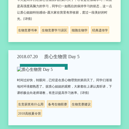
是高强度高脑力的学习，同学们一如既往的保持学习的状态，这一点
让质心姐姐特别感动~愿大家在营里有所收获，度过一段美好的时
光。[详情]
生物竞赛书单
生物竞赛学习误区
细胞生物学
经典遗传学
2018.07.20
质心生物营 Day 5
时间过好快，转眼间，已经是在质心物理营的第四天了。同学们渐渐
地对环境都熟悉了。据质心姐姐的观察，大家都在上课认真听讲，下
课积极去向老师请教，有意识提高学习效率。[详情]
生竞获奖有什么用
备考生物联赛
生物竞赛建议
2018高校夏令营